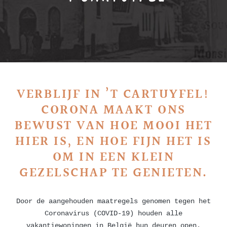
VERBLIJF IN ’T CARTUYFEL!
CORONA MAAKT ONS
BEWUST VAN HOE MOOI HET
HIER IS, EN HOE FIJN HET IS
OM IN EEN KLEIN
GEZELSCHAP TE GENIETEN.
Door de aangehouden maatregels genomen tegen het
Coronavirus (COVID-19) houden alle
vakantiewoningen in België hun deuren open.