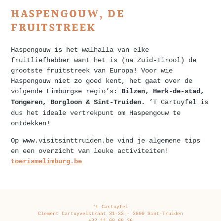
HASPENGOUW, DE
FRUITSTREEK
Haspengouw is het walhalla van elke
fruitliefhebber want het is (na Zuid-Tirool) de
grootste fruitstreek van Europa! Voor wie
Haspengouw niet zo goed kent, het gaat over de
volgende Limburgse regio’s:
Bilzen, Herk-de-stad,
’T Cartuyfel is
Tongeren, Borgloon & Sint-Truiden.
dus het ideale vertrekpunt om Haspengouw te
ontdekken!
Op www.visitsinttruiden.be vind je algemene tips
en een overzicht van leuke activiteiten!
toerismelimburg.be
't Cartuyfel
Clement Cartuyvelstraat 31-33 - 3800 Sint-Truiden
+32 11 68 68 36